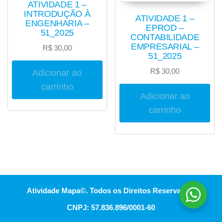
ATIVIDADE 1 –
INTRODUÇÃO À
ATIVIDADE 1 –
ENGENHARIA –
EPROD –
51_2025
CONTABILIDADE
EMPRESARIAL –
R$
30,00
51_2025
R$
30,00
Adicionar ao
carrinho
Adicionar ao
carrinho
Atividade Mapa©. Todos os Direitos Reservados.
CNPJ: 57.836.896/0001-60