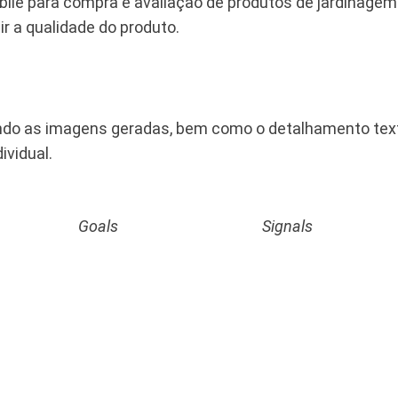
bile para compra e avaliação de produtos de jardinage
r a qualidade do produto.
do as imagens geradas, bem como o detalhamento textu
ividual.
Goals
Signals