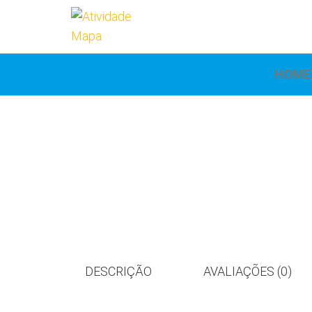
Atividade
Mapa
UniCesumar
Mapa
HOME
DESCRIÇÃO
AVALIAÇÕES (0)