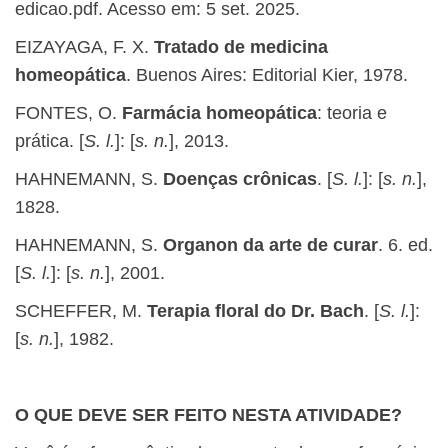
edicao.pdf. Acesso em: 5 set. 2025.
EIZAYAGA, F. X.
Tratado de medicina
homeopática
. Buenos Aires: Editorial Kier, 1978.
FONTES, O.
Farmácia homeopática
: teoria e
prática. [
S. l.
]: [
s. n.
], 2013.
HAHNEMANN, S.
Doenças crônicas
. [
S. l.
]: [
s. n.
],
1828.
HAHNEMANN, S.
Organon da arte de curar
. 6. ed.
[
S. l.
]: [
s. n.
], 2001.
SCHEFFER, M.
Terapia floral do Dr. Bach
. [
S. l.
]:
[
s. n.
], 1982.
O QUE DEVE SER FEITO NESTA ATIVIDADE?