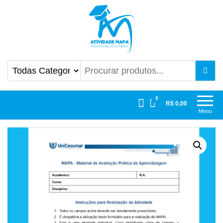
Atividade Mapa
Mapa UniCesumar
0
R$ 0,00
Menu