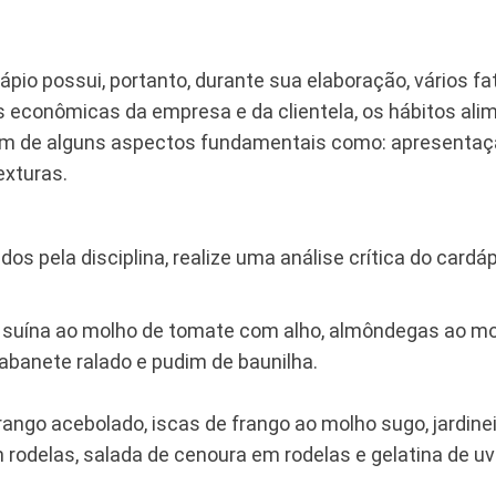
dápio possui, portanto, durante sua elaboração, vários 
s econômicas da empresa e da clientela, os hábitos ali
m de alguns aspectos fundamentais como: apresentação, 
exturas.
 pela disciplina, realize uma análise crítica do cardá
eca suína ao molho de tomate com alho, almôndegas ao mo
rabanete ralado e pudim de baunilha.
de frango acebolado, iscas de frango ao molho sugo, jardi
 rodelas, salada de cenoura em rodelas e gelatina de uv