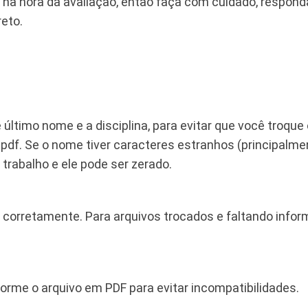
da na hora da avaliação, então faça com cuidado, resp
reto.
e último nome e a disciplina, para evitar que você troque
f. Se o nome tiver caracteres estranhos (principalmen
 trabalho e ele pode ser zerado.
ivo corretamente. Para arquivos trocados e faltando inf
rme o arquivo em PDF para evitar incompatibilidades.