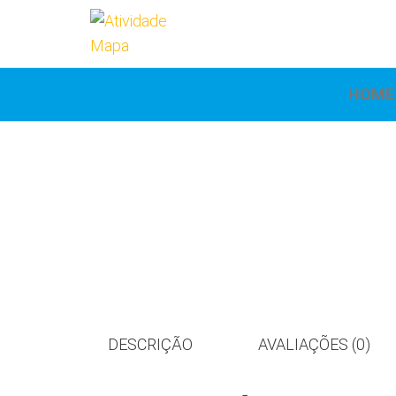
Atividade
Mapa
UniCesumar
Mapa
HOME
DESCRIÇÃO
AVALIAÇÕES (0)