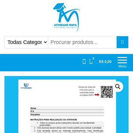
Atividade Mapa
Mapa UniCesumar
0
R$ 0,00
Menu