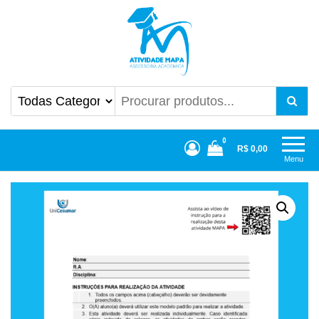
Atividade Mapa
Mapa UniCesumar
0
R$ 0,00
Menu