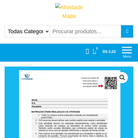
Atividade Mapa
Mapa UniCesumar
0
R$ 0,00
Menu