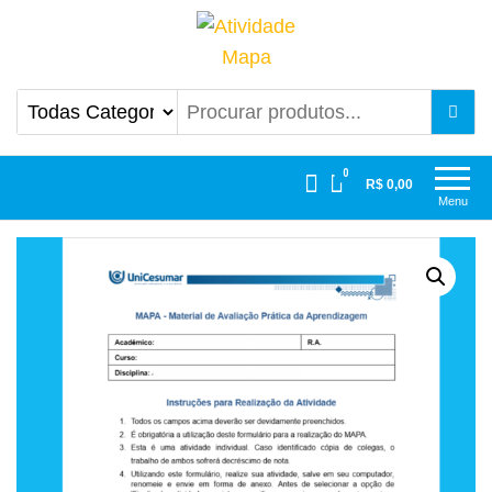
Atividade Mapa
Mapa UniCesumar
0
R$ 0,00
Menu