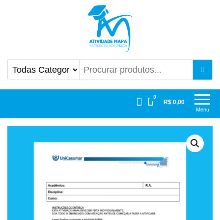
Atividade Mapa
Mapa UniCesumar
0
R$ 0,00
Menu