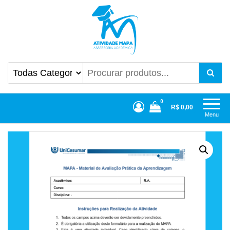
Atividade Mapa
Mapa UniCesumar
0
R$ 0,00
Menu