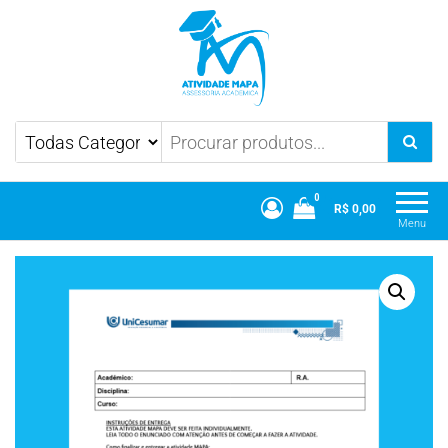
Atividade Mapa
Mapa UniCesumar
0
R$ 0,00
Menu