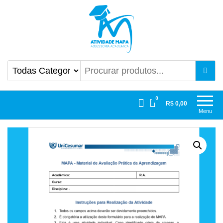
Atividade Mapa
Mapa UniCesumar
0
R$ 0,00
Menu