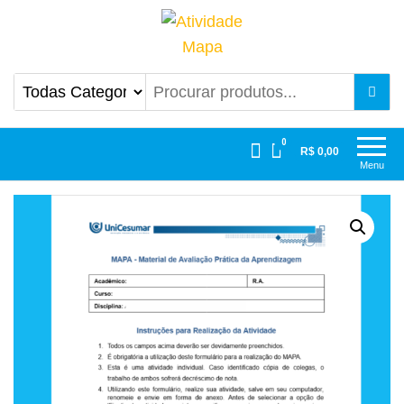
Atividade Mapa
Mapa UniCesumar
0
R$ 0,00
Menu