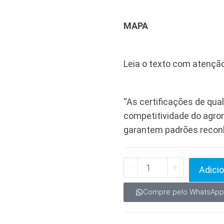
MAPA
Leia o texto com atenção
“As certificações de qua
competitividade do agron
garantem padrões recon
-
+
Adicio
Compre pelo WhatsApp