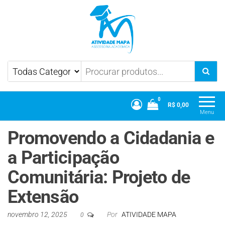
Atividade Mapa
Mapa UniCesumar
0
R$ 0,00
Menu
Promovendo a Cidadania e
a Participação
Comunitária: Projeto de
Extensão
novembro 12, 2025
Por
ATIVIDADE MAPA
0