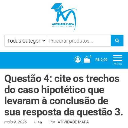
Atividade Mapa
Mapa UniCesumar
0
R$ 0,00
Menu
Questão 4: ​cite os trechos
do caso hipotético que
levaram à conclusão de
sua resposta da questão 3.
maio 9, 2026
Por
ATIVIDADE MAPA
0