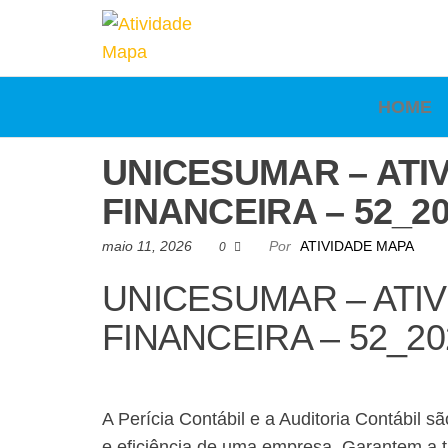
Atividade
Mapa
UniCesumar
Mapa
HOME
UNICESUMAR – ATIV
FINANCEIRA – 52_2
maio 11, 2026
Por
ATIVIDADE MAPA
0
UNICESUMAR – ATIVI
FINANCEIRA – 52_20
A Perícia Contábil e a Auditoria Contábil 
e eficiência de uma empresa. Garantem a tr