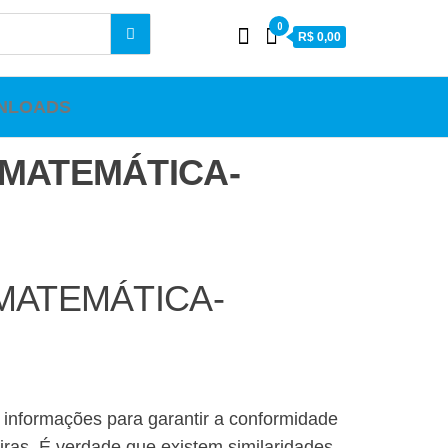
0
R$ 0,00
NLOADS
A MATEMÁTICA-
 MATEMÁTICA-
m informações para garantir a conformidade
iras. É verdade que existem similaridades