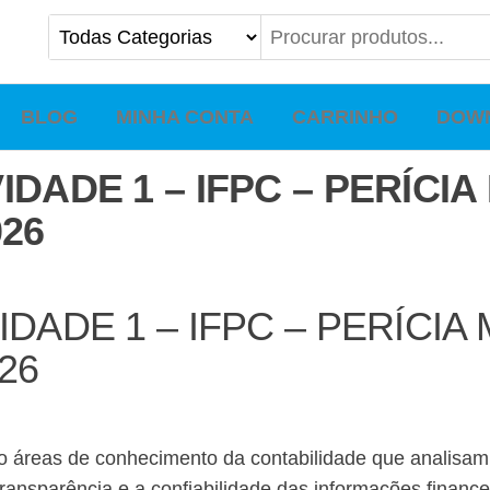
BLOG
MINHA CONTA
CARRINHO
DOW
IDADE 1 – IFPC – PERÍCI
026
DADE 1 – IFPC – PERÍCIA
26
são áreas de conhecimento da contabilidade que analisa
ansparência e a confiabilidade das informações finance