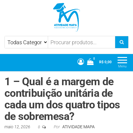
Atividade Mapa
Mapa UniCesumar
0
R$ 0,00
Menu
1 – Qual é a margem de
contribuição unitária de
cada um dos quatro tipos
de sobremesa?
maio 12, 2026
Por
ATIVIDADE MAPA
0