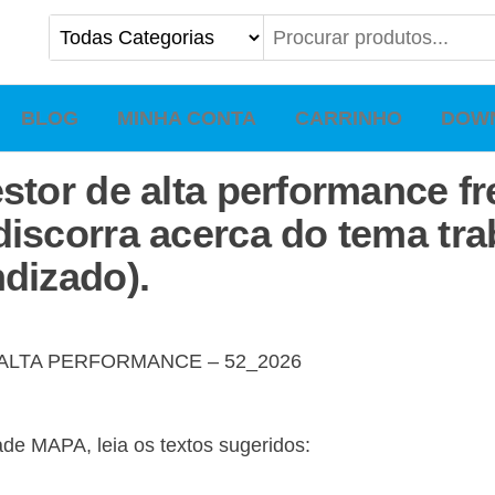
BLOG
MINHA CONTA
CARRINHO
DOW
estor de alta performance 
discorra acerca do tema tr
ndizado).
 ALTA PERFORMANCE – 52_2026
ade MAPA, leia os textos sugeridos: