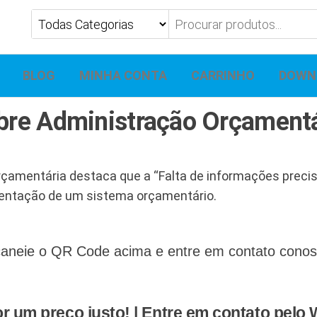
BLOG
MINHA CONTA
CARRINHO
DOWN
obre Administração Orçament
rçamentária destaca que a “Falta de informações preci
mentação de um sistema orçamentário.
aneie o QR Code acima e entre em contato conosco
Chamar no WhatsApp
r um preço justo! | Entre em contato pelo