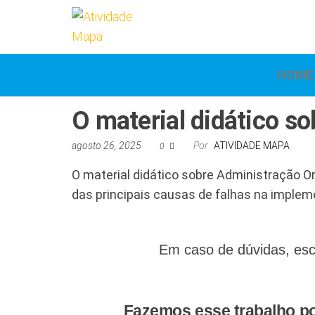
Atividade
Mapa
UniCesumar
Mapa
HOME
O material didático s
agosto 26, 2025
Por
ATIVIDADE MAPA
0
O material didático sobre Administração O
das principais causas de falhas na imple
Em caso de dúvidas, esc
Fazemos esse trabalho po