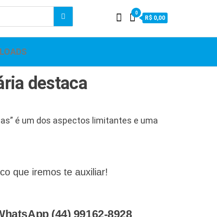
0
R$ 0,00
LOADS
ária destaca
sas” é um dos aspectos limitantes e uma
 que iremos te auxiliar!
 WhatsApp (44) 99162-8928