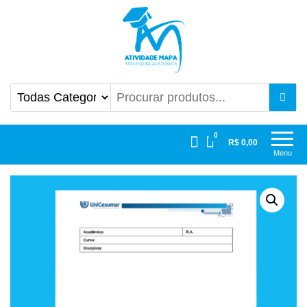
Atividade Mapa
Mapa UniCesumar
0
R$ 0,00
Menu