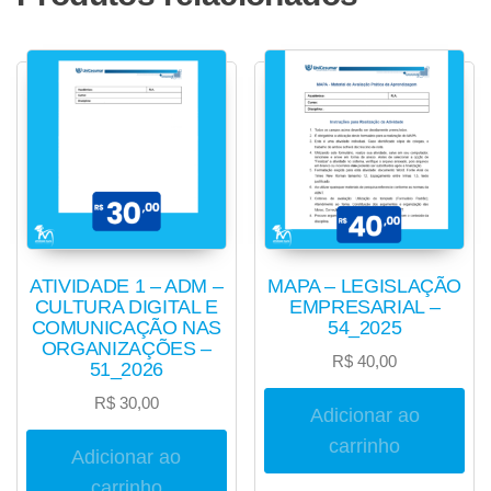
ATIVIDADE 1 – ADM –
MAPA – LEGISLAÇÃO
CULTURA DIGITAL E
EMPRESARIAL –
COMUNICAÇÃO NAS
54_2025
ORGANIZAÇÕES –
R$
40,00
51_2026
R$
30,00
Adicionar ao
carrinho
Adicionar ao
carrinho