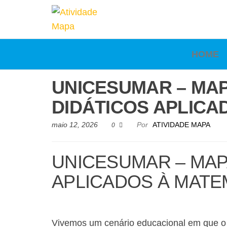
Atividade
Mapa
UniCesumar
Mapa
HOME
UNICESUMAR – MAP
DIDÁTICOS APLICAD
maio 12, 2026
Por
ATIVIDADE MAPA
0
UNICESUMAR – MAP
APLICADOS À MATEM
Vivemos um cenário educacional em que o en