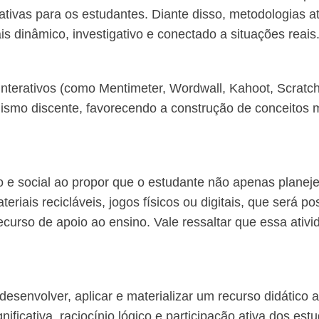
cativas para os estudantes. Diante disso, metodologias
s dinâmico, investigativo e conectado a situações reais
 interativos (como Mentimeter, Wordwall, Kahoot, Scratc
ismo discente, favorecendo a construção de conceitos m
o e social ao propor que o estudante não apenas plane
teriais recicláveis, jogos físicos ou digitais, que será 
urso de apoio ao ensino. Vale ressaltar que essa ativ
 desenvolver, aplicar e materializar um recurso didático 
icativa, raciocínio lógico e participação ativa dos est